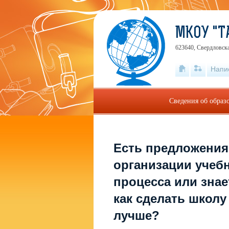
МКОУ "Т
623640, Свердловска
Напи
Сведения об образ
Есть предложения
организации учеб
процесса или знае
как сделать школу
лучше?