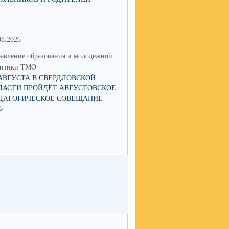
08.2026
15.06.2026
авление образования и молодёжной
Управление образования и мол
литики ТМО
политики ТМО
 АВГУСТА В СВЕРДЛОВСКОЙ
О ЗАПУСКЕ В РАБОТУ ЧАТ-БОТА
ЛАСТИ ПРОЙДЁТ АВГУСТОВСКОЕ
«ГОРЯЧАЯ ЛИНИЯ ПИТАНИЯ
ДАГОГИЧЕСКОЕ СОВЕЩАНИЕ –
6