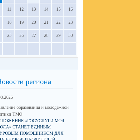
11
12
13
14
15
16
18
19
20
21
22
23
25
26
27
28
29
30
Новости региона
08.2026
17.06.2026
авление образования и молодёжной
Управление образования и мол
литики ТМО
политики ТМО
ИЛОЖЕНИЕ «ГОСУСЛУГИ МОЯ
ЮНЫЙ ТАЛАНТ ИЗ ТАЛИЦЫ
ОЛА» СТАНЕТ ЕДИНЫМ
ПОКОРЯЕТ РОССИЮ: КСЕНИ
ФРОВЫМ ПОМОЩНИКОМ ДЛЯ
НИКОЛАЕВА СТАЛА ПОБЕД
ОЛЬНИКОВ И РОДИТЕЛЕЙ
IX НАЦИОНАЛЬНОЙ ПРЕМИ