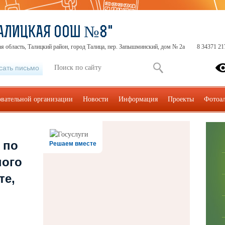
АЛИЦКАЯ ООШ №8"
я область, Талицкий район, город Талица, пер. Запышминский, дом № 2а
8 34371 21
сать письмо
овательной организации
Новости
Информация
Проекты
Фотоа
 по
Решаем вместе
ного
те,