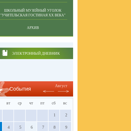
ШКОЛЬНЫЙ МУЗЕЙНЫЙ УГОЛОК
"УЧИТЕЛЬСКАЯ ГОСТИНАЯ ХХ ВЕКА"
АРХИВ
ЭЛЕКТРОННЫЙ ДНЕВНИК
Август
События
вт
ср
чт
пт
сб
вс
1
2
4
5
6
7
8
9