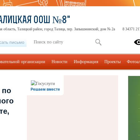
АЛИЦКАЯ ООШ №8"
я область, Талицкий район, город Талица, пер. Запышминский, дом № 2а
8 34371 21
сать письмо
овательной организации
Новости
Информация
Проекты
Фотоа
 по
Решаем вместе
ного
те,