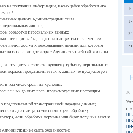
аво на получение информации, касающейся обработки его
10
ержащей:
сональных данных Администрацией сайта;
17
ки персональных данных;
собы обработки персональных данных;
24
дминистрации сайта, сведения о лицах (за исключением
орые имеют доступ к персональным данным или которым
31
ные на основании договора с Администрацией сайта или на
е, относящиеся к соответствующему субъекту персональных
иной порядок представления таких данных не предусмотрен
х, в том числе сроки их хранения;
ерсональных данных прав, предусмотренных настоящим
30.
Упр
о предполагаемой трансграничной передаче данных;
по
чество и адрес лица, осуществляющего обработку
ПР
атора, если обработка поручена или будет поручена такому
ШК
ЦИ
 Администрацией сайта обязанностей;
ШК