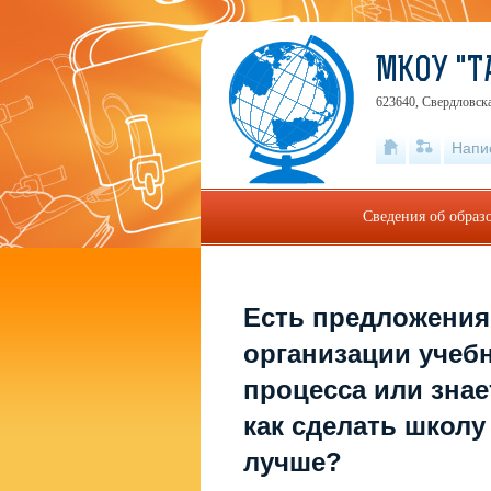
МКОУ "Т
623640, Свердловска
Напи
Сведения об образ
Есть предложения
организации учеб
процесса или знае
как сделать школу
лучше?