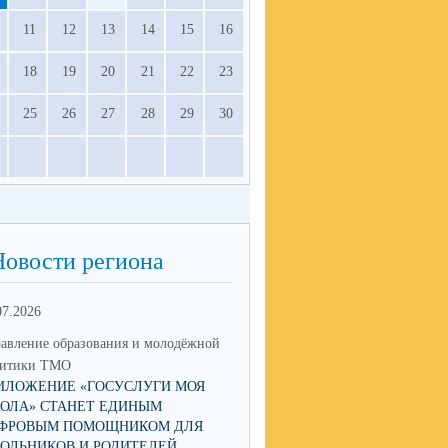
11
12
13
14
15
16
18
19
20
21
22
23
25
26
27
28
29
30
Новости региона
07.2026
17.06.2026
авление образования и молодёжной
Управление образования и мол
литики ТМО
политики ТМО
ИЛОЖЕНИЕ «ГОСУСЛУГИ МОЯ
ЮНЫЙ ТАЛАНТ ИЗ ТАЛИЦЫ
ОЛА» СТАНЕТ ЕДИНЫМ
ПОКОРЯЕТ РОССИЮ: КСЕНИ
ФРОВЫМ ПОМОЩНИКОМ ДЛЯ
НИКОЛАЕВА СТАЛА ПОБЕД
ОЛЬНИКОВ И РОДИТЕЛЕЙ
IX НАЦИОНАЛЬНОЙ ПРЕМИ