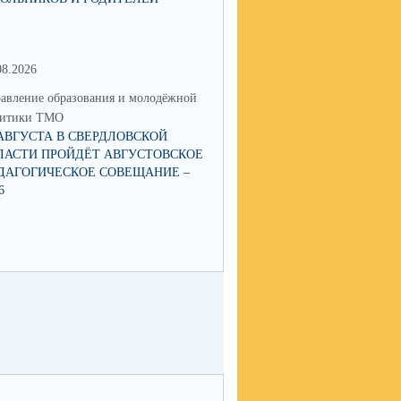
08.2026
15.06.2026
авление образования и молодёжной
Управление образования и мол
литики ТМО
политики ТМО
 АВГУСТА В СВЕРДЛОВСКОЙ
О ЗАПУСКЕ В РАБОТУ ЧАТ-БОТА
ЛАСТИ ПРОЙДЁТ АВГУСТОВСКОЕ
«ГОРЯЧАЯ ЛИНИЯ ПИТАНИЯ
ДАГОГИЧЕСКОЕ СОВЕЩАНИЕ –
6