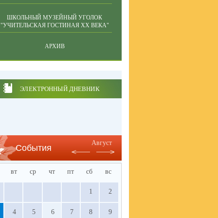
ШКОЛЬНЫЙ МУЗЕЙНЫЙ УГОЛОК
"УЧИТЕЛЬСКАЯ ГОСТИНАЯ ХХ ВЕКА"
АРХИВ
ЭЛЕКТРОННЫЙ ДНЕВНИК
Август
События
вт
ср
чт
пт
сб
вс
1
2
4
5
6
7
8
9