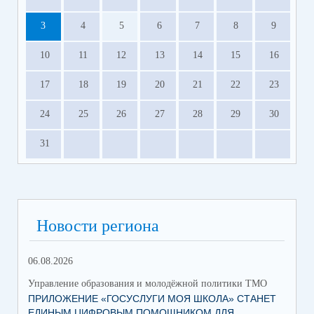
3
4
5
6
7
8
9
10
11
12
13
14
15
16
17
18
19
20
21
22
23
24
25
26
27
28
29
30
31
Новости региона
06.08.2026
17.
Управление образования и молодёжной политики ТМО
Упр
ПРИЛОЖЕНИЕ «ГОСУСЛУГИ МОЯ ШКОЛА» СТАНЕТ
ЮН
ЕДИНЫМ ЦИФРОВЫМ ПОМОЩНИКОМ ДЛЯ
КС