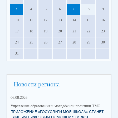
3
4
5
6
7
8
9
10
11
12
13
14
15
16
17
18
19
20
21
22
23
24
25
26
27
28
29
30
31
Новости региона
06.08.2026
03.
Управление образования и молодёжной политики ТМО
Упр
ПРИЛОЖЕНИЕ «ГОСУСЛУГИ МОЯ ШКОЛА» СТАНЕТ
25
ЕДИНЫМ ЦИФРОВЫМ ПОМОЩНИКОМ ДЛЯ
АВ