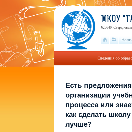
МКОУ "Т
623640, Свердловска
Напи
Сведения об образ
Есть предложения
организации учеб
процесса или знае
как сделать школу
лучше?