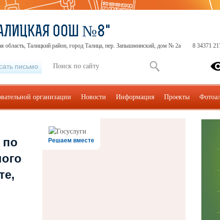
АЛИЦКАЯ ООШ №8"
я область, Талицкий район, город Талица, пер. Запышминский, дом № 2а
8 34371 21
сать письмо
овательной организации
Новости
Информация
Проекты
Фотоа
 по
Решаем вместе
ного
те,