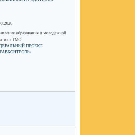
08.2026
17.06.2026
авление образования и молодёжной
Управление образования и мол
литики ТМО
политики ТМО
ДЕРАЛЬНЫЙ ПРОЕКТ
ЮНЫЙ ТАЛАНТ ИЗ ТАЛИЦЫ
ДРАВКОНТРОЛЬ»
ПОКОРЯЕТ РОССИЮ: КСЕНИ
НИКОЛАЕВА СТАЛА ПОБЕД
IX НАЦИОНАЛЬНОЙ ПРЕМИ