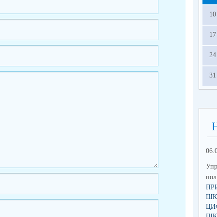
10
17
24
31
06.
Упр
по
ПР
ШК
ЦИ
ШК