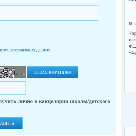
06.
Упр
по
ФЕ
ботку персональных данных
«З
НОВАЯ КАРТИНКА
лучить лично в канцелярии школы/детского
РАВИТЬ