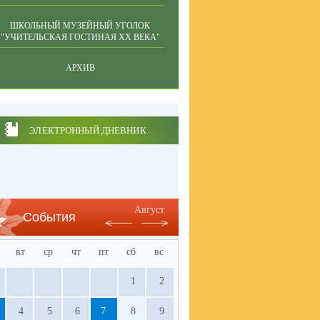
ШКОЛЬНЫЙ МУЗЕЙНЫЙ УГОЛОК
"УЧИТЕЛЬСКАЯ ГОСТИНАЯ ХХ ВЕКА"
АРХИВ
ЭЛЕКТРОННЫЙ ДНЕВНИК
Август
События
вт
ср
чт
пт
сб
вс
1
2
4
5
6
7
8
9