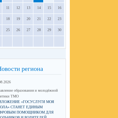
11
12
13
14
15
16
18
19
20
21
22
23
25
26
27
28
29
30
Новости региона
08.2026
03.08.2026
авление образования и молодёжной
Управление образования и мол
литики ТМО
политики ТМО
ИЛОЖЕНИЕ «ГОСУСЛУГИ МОЯ
25 АВГУСТА В СВЕРДЛОВСК
ОЛА» СТАНЕТ ЕДИНЫМ
ОБЛАСТИ ПРОЙДЁТ АВГУСТ
ФРОВЫМ ПОМОЩНИКОМ ДЛЯ
ПЕДАГОГИЧЕСКОЕ СОВЕЩА
ОЛЬНИКОВ И РОДИТЕЛЕЙ
2026