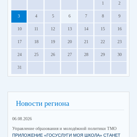
1
2
3
4
5
6
7
8
9
10
11
12
13
14
15
16
17
18
19
20
21
22
23
24
25
26
27
28
29
30
31
Новости региона
06.08.2026
17.
Управление образования и молодёжной политики ТМО
Упр
ПРИЛОЖЕНИЕ «ГОСУСЛУГИ МОЯ ШКОЛА» СТАНЕТ
ЮН