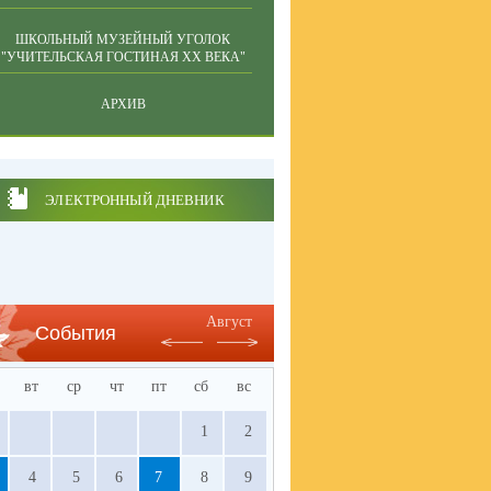
ШКОЛЬНЫЙ МУЗЕЙНЫЙ УГОЛОК
"УЧИТЕЛЬСКАЯ ГОСТИНАЯ ХХ ВЕКА"
АРХИВ
ЭЛЕКТРОННЫЙ ДНЕВНИК
Август
События
вт
ср
чт
пт
сб
вс
1
2
4
5
6
7
8
9