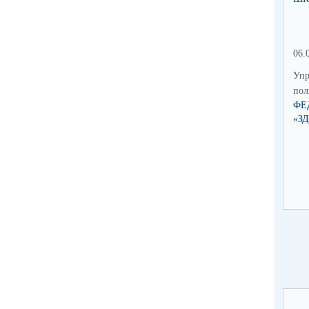
06.
Упр
по
ФЕ
«З