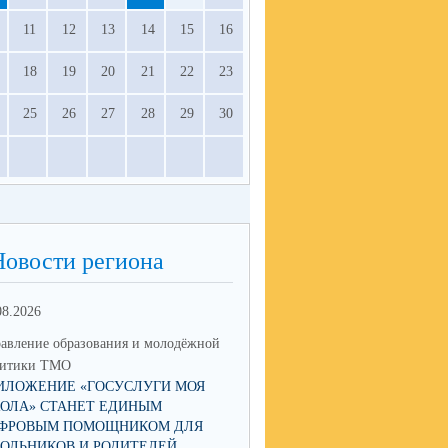
11
12
13
14
15
16
18
19
20
21
22
23
25
26
27
28
29
30
Новости региона
08.2026
03.08.2026
авление образования и молодёжной
Управление образования и мол
литики ТМО
политики ТМО
ИЛОЖЕНИЕ «ГОСУСЛУГИ МОЯ
25 АВГУСТА В СВЕРДЛОВСК
ОЛА» СТАНЕТ ЕДИНЫМ
ОБЛАСТИ ПРОЙДЁТ АВГУСТ
ФРОВЫМ ПОМОЩНИКОМ ДЛЯ
ПЕДАГОГИЧЕСКОЕ СОВЕЩА
ОЛЬНИКОВ И РОДИТЕЛЕЙ
2026