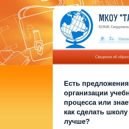
МКОУ "Т
623640, Свердловска
Напи
Сведения об образ
Есть предложения
организации учеб
процесса или знае
как сделать школу
лучше?