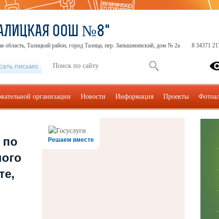
АЛИЦКАЯ ООШ №8"
я область, Талицкий район, город Талица, пер. Запышминский, дом № 2а
8 34371 21
сать письмо
овательной организации
Новости
Информация
Проекты
Фотоа
 по
Решаем вместе
ного
те,