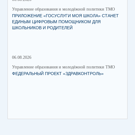
Управление образования и молодёжной политики ТМО
Упр
ПРИЛОЖЕНИЕ «ГОСУСЛУГИ МОЯ ШКОЛА» СТАНЕТ
25
ЕДИНЫМ ЦИФРОВЫМ ПОМОЩНИКОМ ДЛЯ
АВ
ШКОЛЬНИКОВ И РОДИТЕЛЕЙ
202
06.08.2026
17.
Управление образования и молодёжной политики ТМО
Упр
ФЕДЕРАЛЬНЫЙ ПРОЕКТ «ЗДРАВКОНТРОЛЬ»
ЮН
КС
НА