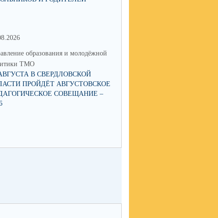
08.2026
15.06.2026
авление образования и молодёжной
Управление образования и мол
литики ТМО
политики ТМО
 АВГУСТА В СВЕРДЛОВСКОЙ
О ЗАПУСКЕ В РАБОТУ ЧАТ-БОТА
ЛАСТИ ПРОЙДЁТ АВГУСТОВСКОЕ
«ГОРЯЧАЯ ЛИНИЯ ПИТАНИЯ
ДАГОГИЧЕСКОЕ СОВЕЩАНИЕ –
6