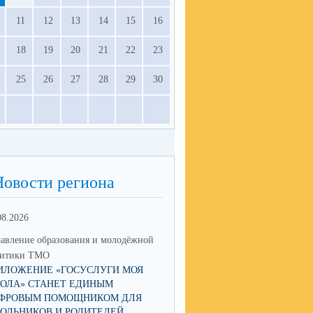
11
12
13
14
15
16
18
19
20
21
22
23
25
26
27
28
29
30
Новости региона
08.2026
17.06.2026
авление образования и молодёжной
Управление образования и мол
литики ТМО
политики ТМО
ИЛОЖЕНИЕ «ГОСУСЛУГИ МОЯ
ЮНЫЙ ТАЛАНТ ИЗ ТАЛИЦЫ
ОЛА» СТАНЕТ ЕДИНЫМ
ПОКОРЯЕТ РОССИЮ: КСЕНИ
ФРОВЫМ ПОМОЩНИКОМ ДЛЯ
НИКОЛАЕВА СТАЛА ПОБЕД
ОЛЬНИКОВ И РОДИТЕЛЕЙ
IX НАЦИОНАЛЬНОЙ ПРЕМИ