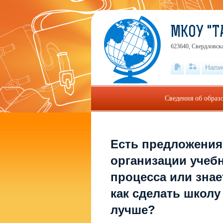
МКОУ "Т
623640, Свердловска
Напи
Сведения об образ
Есть предложения
организации учеб
процесса или знае
как сделать школу
лучше?