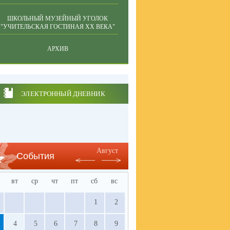
ШКОЛЬНЫЙ МУЗЕЙНЫЙ УГОЛОК
"УЧИТЕЛЬСКАЯ ГОСТИНАЯ ХХ ВЕКА"
АРХИВ
ЭЛЕКТРОННЫЙ ДНЕВНИК
Август
События
вт
ср
чт
пт
сб
вс
1
2
4
5
6
7
8
9