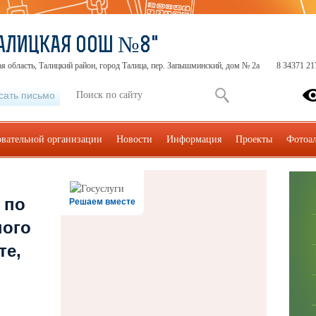
АЛИЦКАЯ ООШ №8"
я область, Талицкий район, город Талица, пер. Запышминский, дом № 2а
8 34371 21
сать письмо
овательной организации
Новости
Информация
Проекты
Фотоа
 по
Решаем вместе
ного
те,