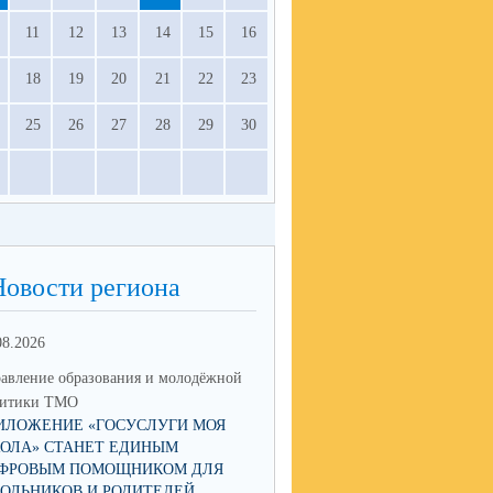
11
12
13
14
15
16
18
19
20
21
22
23
25
26
27
28
29
30
Новости региона
08.2026
03.08.2026
авление образования и молодёжной
Управление образования и мол
литики ТМО
политики ТМО
ИЛОЖЕНИЕ «ГОСУСЛУГИ МОЯ
25 АВГУСТА В СВЕРДЛОВСК
ОЛА» СТАНЕТ ЕДИНЫМ
ОБЛАСТИ ПРОЙДЁТ АВГУСТ
ФРОВЫМ ПОМОЩНИКОМ ДЛЯ
ПЕДАГОГИЧЕСКОЕ СОВЕЩА
ОЛЬНИКОВ И РОДИТЕЛЕЙ
2026