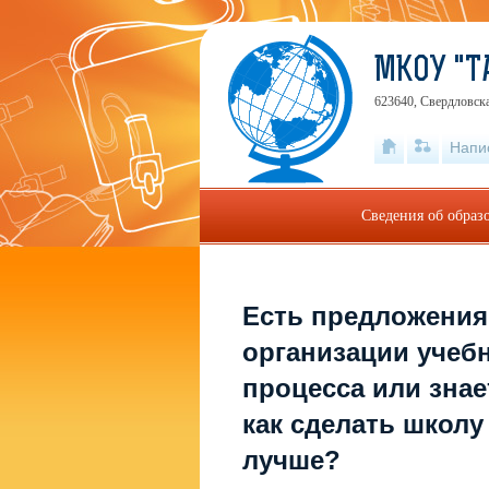
МКОУ "Т
623640, Свердловска
Напи
Сведения об образ
Есть предложения
организации учеб
процесса или знае
как сделать школу
лучше?