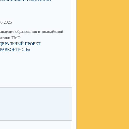
08.2026
17.06.2026
авление образования и молодёжной
Управление образования и мол
литики ТМО
политики ТМО
ДЕРАЛЬНЫЙ ПРОЕКТ
ЮНЫЙ ТАЛАНТ ИЗ ТАЛИЦЫ
ДРАВКОНТРОЛЬ»
ПОКОРЯЕТ РОССИЮ: КСЕНИ
НИКОЛАЕВА СТАЛА ПОБЕД
IX НАЦИОНАЛЬНОЙ ПРЕМИ