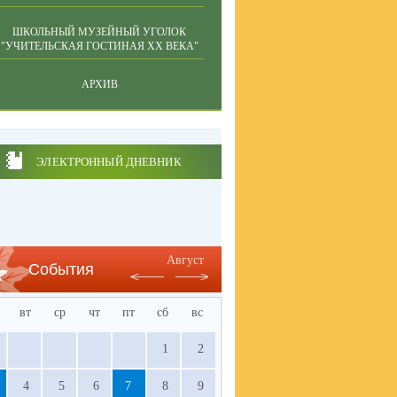
ШКОЛЬНЫЙ МУЗЕЙНЫЙ УГОЛОК
"УЧИТЕЛЬСКАЯ ГОСТИНАЯ ХХ ВЕКА"
АРХИВ
ЭЛЕКТРОННЫЙ ДНЕВНИК
Август
События
вт
ср
чт
пт
сб
вс
1
2
4
5
6
7
8
9