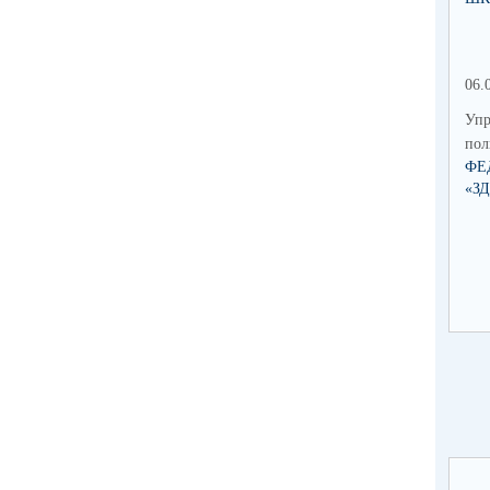
06.
Упр
по
ФЕ
«З