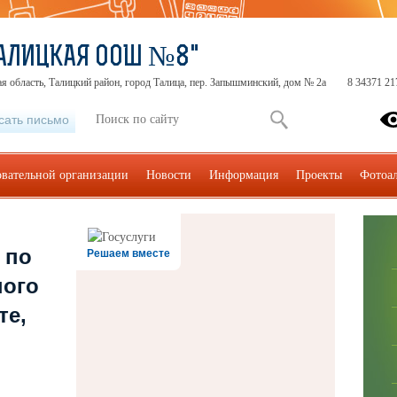
АЛИЦКАЯ ООШ №8"
я область, Талицкий район, город Талица, пер. Запышминский, дом № 2а
8 34371 21
сать письмо
овательной организации
Новости
Информация
Проекты
Фотоа
 по
Решаем вместе
ного
те,