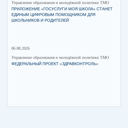
Управление образования и молодёжной политики ТМО
Упр
ПРИЛОЖЕНИЕ «ГОСУСЛУГИ МОЯ ШКОЛА» СТАНЕТ
25
ЕДИНЫМ ЦИФРОВЫМ ПОМОЩНИКОМ ДЛЯ
АВ
ШКОЛЬНИКОВ И РОДИТЕЛЕЙ
202
06.08.2026
17.
Управление образования и молодёжной политики ТМО
Упр
ФЕДЕРАЛЬНЫЙ ПРОЕКТ «ЗДРАВКОНТРОЛЬ»
ЮН
КС
НА